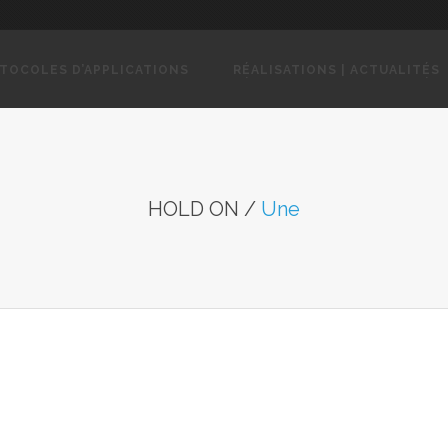
TOCOLES D’APPLICATIONS
RÉALISATIONS | ACTUALITÉS
TOCOLES D’APPLICATIONS
RÉALISATIONS | ACTUALITÉS
HOLD ON
/
Une